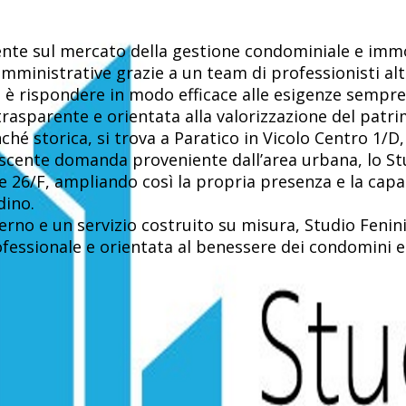
sente sul mercato della gestione condominiale e imm
amministrative grazie a un team di professionisti al
io è rispondere in modo efficace alle esigenze sempr
rasparente e orientata alla valorizzazione del patrim
ché storica, si trova a Paratico in Vicolo Centro 1/D,
escente domanda proveniente dall’area urbana, lo 
e 26/F, ampliando così la propria presenza e la capa
dino.
no e un servizio costruito su misura, Studio Fenini
ofessionale e orientata al benessere dei condomini e